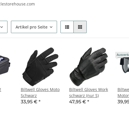
lestorehouse.com
Artikel pro Seite
Ausverk
2
Biltwell Gloves Moto
Biltwell Gloves Work
Biltwe
Schwarz
schwarz (nur S)
Motor
chwarz
Script
33,95 €
*
47,95 €
*
39,9