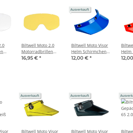
Ausverkauft
2.0
Biltwell Moto 2.0
Biltwell Moto Visor
Biltwe
en
Motorradbrillen
Helm Schirmchen
Helm 
Einsatz - gelb
blau
orang
16,95 €
*
12,00 €
*
12,0
Ausverkauft
Ausverkauft
Ausverk
Visor
Biltwell Moto Visor
Biltwell Moto Visor
Biltw