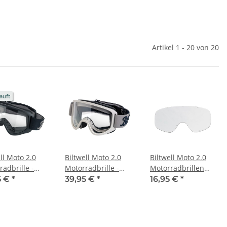
Artikel 1 - 20 von 20
auft
ll Moto 2.0
Biltwell Moto 2.0
Biltwell Moto 2.0
radbrille -
Motorradbrille -
Motorradbrillen
 Black
Script Titanium
Einsatz - Chrom
5 €
*
39,95 €
*
16,95 €
*
verspiegelt