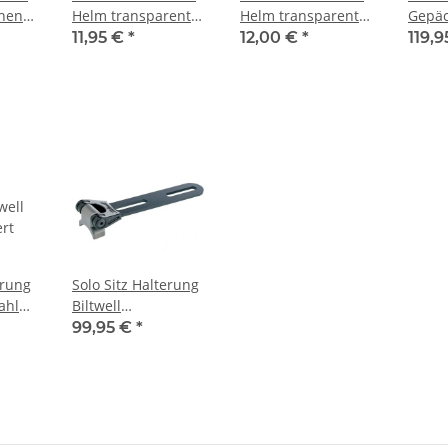
hen
Helm transparent
Helm transparent
Gepäc
gelb Schirmchen
smoke Schirmchen
65 2.
11,95 €
*
12,00 €
*
119,
schwa
erung
Solo Sitz Halterung
ahl
Biltwell
MachoNegro
99,95 €
*
schwarz