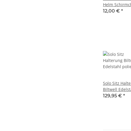
Helm Schirmc
weiß
12,00 €
*
Solo Sitz Halt
Biltwell Edelst
poliert
129,95 €
*