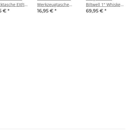
ktasche EXFIL-
Werkzeugtasche
Biltwell 1" Whiskey -
0 Dry Bag
Stash Pouch grün
schwarz
95 €
*
16,95 €
*
69,95 €
*
rz