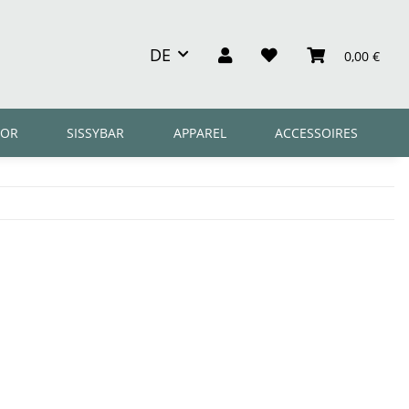
DE
0,00 €
OR
SISSYBAR
APPAREL
ACCESSOIRES