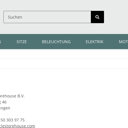
S
SITZE
BELEUCHTUNG
ELEKTRIK
MOT
orehouse B.V.
 46
ingen
 50 303 97 75
clestorehouse.com