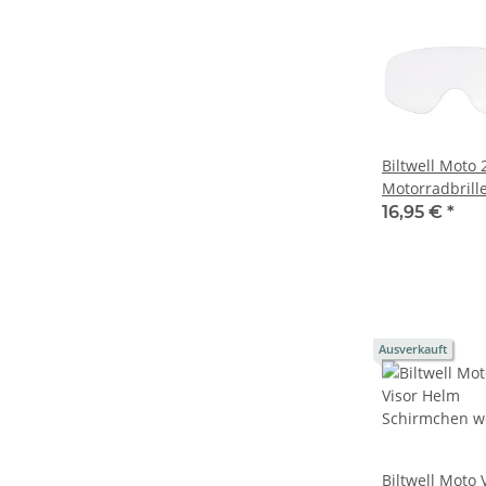
Biltwell Moto 
Motorradbrill
Einsatz - clear
16,95 €
*
Ausverkauft
Biltwell Moto 