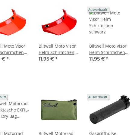
Ausverkauft
ll Moto Visor
Biltwell Moto Visor
Biltwell Moto Visor
Schirmchen
Helm Schirmchen
Helm Schirmchen
e
rot
schwarz
0 €
*
11,95 €
*
11,95 €
*
auft
Ausverkauft
ell Motorrad
Biltwell Motorrad
Gasgriffhülse