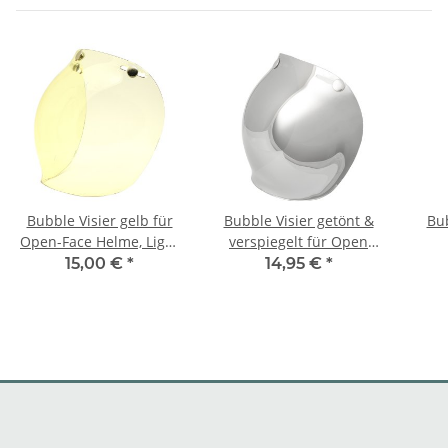
Bubble Visier gelb für
Bubble Visier getönt &
Bub
Open-Face Helme, Light
verspiegelt für Open
Yellow
Face- Helme, Mirror
H
15,00 €
*
14,95 €
*
Silver