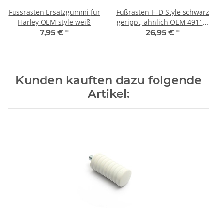
Fussrasten Ersatzgummi für
Fußrasten H-D Style schwarz
Harley OEM style weiß
gerippt, ähnlich OEM 49117-
77
7,95 €
*
26,95 €
*
Kunden kauften dazu folgende
Artikel: