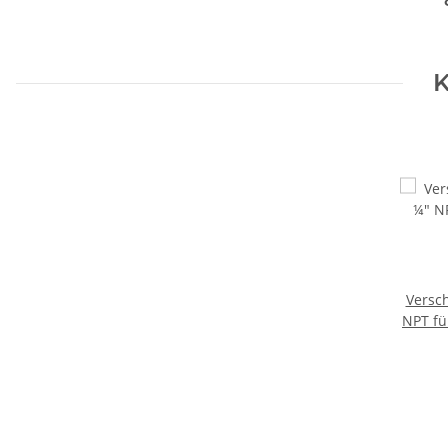
K
Versc
NPT fü