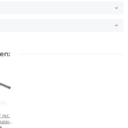
en:
 INC.
Rabbit