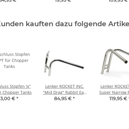
84,95 €
*
19,95 €
*
109,95 €
unden kauften dazu folgende Artike
hluss Stopfen ¼"
Lenker ROCKET INC.
Lenker ROCKET
r Chopper Tanks
"Mid Drag" Rabbit Ear,
Super Narrow 
1" Zoll, chrom
Ear Chro
3,00 €
*
84,95 €
*
119,95 €