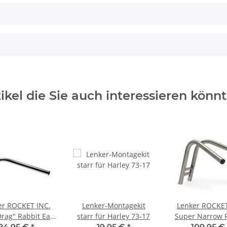
tikel die Sie auch interessieren könnt
er ROCKET INC.
Lenker-Montagekit
Lenker ROCKET
rag" Rabbit Ear,
starr für Harley 73-17
Super Narrow 
1" Zoll, chrom
Ear raw