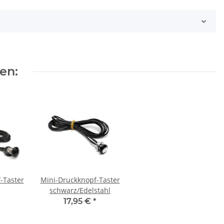
en:
-Taster
Mini-Druckknopf-Taster
schwarz/Edelstahl
*
17,95 €
*