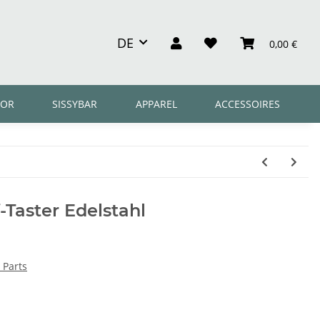
DE
0,00 €
OR
SISSYBAR
APPAREL
ACCESSOIRES
Taster Edelstahl
 Parts