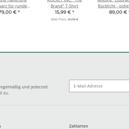
arz für runde
Brand" T-Shirt
Rücklicht - polie
Rücklichter
Halterung, 
79,00 €
*
15,99 €
*
89,00 €
Alter Preis:
29,95 €
egelmäßig und jederzeit
l zu.
n
Zahlarten