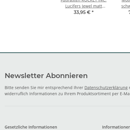
Lucifers Jewel matt
schw
poliert
33,95 €
*
Newsletter Abonnieren
Bitte senden Sie mir entsprechend Ihrer
Datenschutzerklärung
r
widerruflich Informationen zu Ihrem Produktsortiment per E-Mai
Gesetzliche Informationen
Informatione