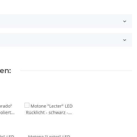
en:
do" LED
Motone "Lecter" LED