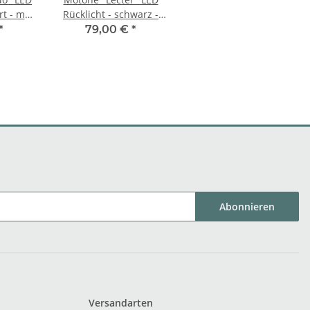
rt - mit
Rücklicht - schwarz -
ECE
mit Halterung, ECE
*
79,00 €
*
Abonnieren
Versandarten