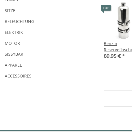
TOP
SITZE
BELEUCHTUNG
ELEKTRIK
MOTOR
Benzin
Reserveflasch
SISSYBAR
Edelstahl Poli
89,95 €
*
Halter 1,5l
APPAREL
ACCESSOIRES