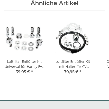
Ähnliche Artikel
Luftfilter Entlüfter Kit
Luftfilter Entlüfter Kit
O
Universal für Harley Evo
mit Halter für CV
& Twin Cam 88
Vergaser ab 93
Mess
39,95 €
*
79,95 €
*
Crankcase Breather