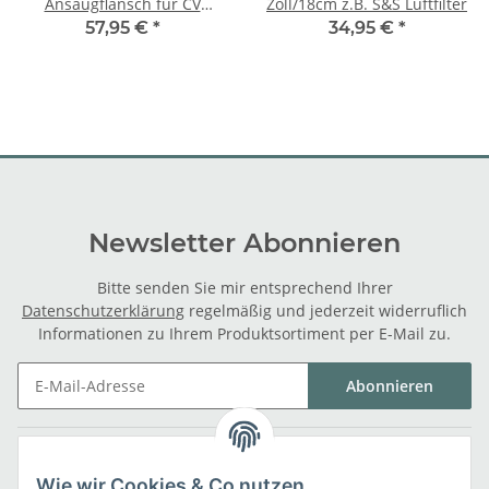
Ansaugflansch für CV
Zoll/18cm z.B. S&S Luftfilter
Vergaser
57,95 €
*
34,95 €
*
Newsletter Abonnieren
Bitte senden Sie mir entsprechend Ihrer
Datenschutzerklärung
regelmäßig und jederzeit widerruflich
Informationen zu Ihrem Produktsortiment per E-Mail zu.
Abonnieren
Gesetzliche Informationen
Wie wir Cookies & Co nutzen