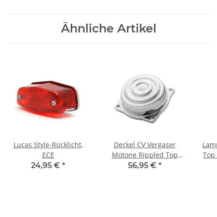
Ähnliche Artikel
Lucas Style-Rücklicht,
Deckel CV Vergaser
Lam
ECE
Motone Rippled Top
Top 
Cover Alu poliert H-D XL
24,95 €
*
56,95 €
*
& B.T.