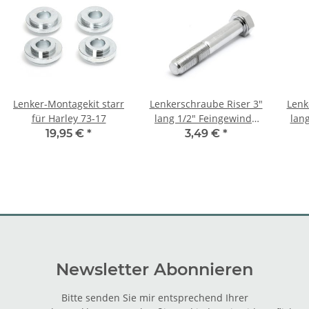
Lenker-Montagekit starr
Lenkerschraube Riser 3"
Lenk
für Harley 73-17
lang 1/2" Feingewinde
lan
UNF verchromt für
U
19,95 €
*
3,49 €
*
Harley
Newsletter Abonnieren
Bitte senden Sie mir entsprechend Ihrer