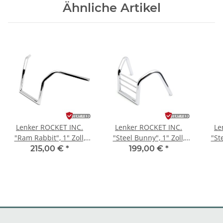
Ähnliche Artikel
Lenker ROCKET INC.
Lenker ROCKET INC.
Le
"Ram Rabbit", 1" Zoll,
"Steel Bunny", 1" Zoll,
"St
chrom
chrom
215,00 €
*
199,00 €
*