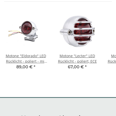
Motone "Eldorado" LED
Motone "Lecter" LED
Mo
Rücklicht - poliert - mit
Rücklicht - poliert, ECE
Rück
Halterung, ECE
89,00 €
*
67,00 €
*